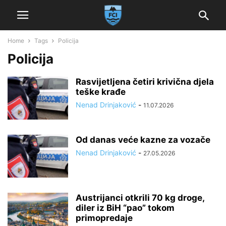
Home
Tags
Policija
Policija
Rasvijetljena četiri krivična djela
teške krađe
Nenad Drinjaković
-
11.07.2026
Od danas veće kazne za vozače
Nenad Drinjaković
-
27.05.2026
Austrijanci otkrili 70 kg droge,
diler iz BiH “pao” tokom
primopredaje