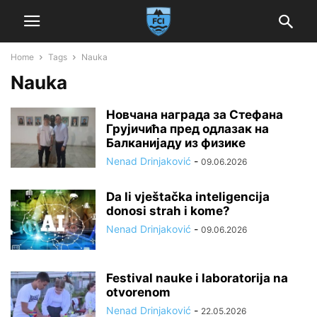
Home
Tags
Nauka
Nauka
Новчана награда за Стефана
Грујичића пред одлазак на
Балканијаду из физике
Nenad Drinjaković
-
09.06.2026
Da li vještačka inteligencija
donosi strah i kome?
Nenad Drinjaković
-
09.06.2026
Festival nauke i laboratorija na
otvorenom
Nenad Drinjaković
-
22.05.2026