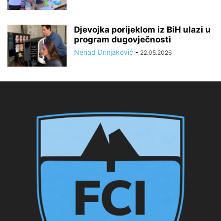
Djevojka porijeklom iz BiH ulazi u
program dugovječnosti
Nenad Drinjaković
-
22.05.2026