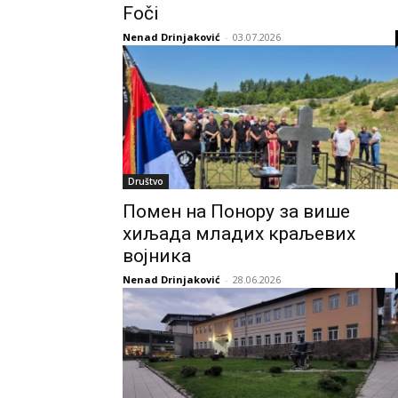
Foči
Nenad Drinjaković
-
03.07.2026
Društvo
Помен на Понору за више
хиљада младих краљевих
војника
Nenad Drinjaković
-
28.06.2026