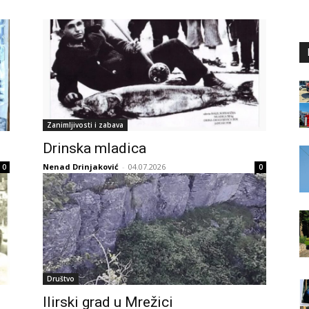
Zanimljivosti i zabava
Drinska mladica
Nenad Drinjaković
-
04.07.2026
0
0
Društvo
Ilirski grad u Mrežici