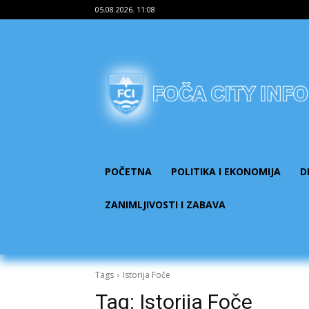
05.08.2026. 11:08
POČETNA
POLITIKA I EKONOMIJA
D
ZANIMLJIVOSTI I ZABAVA
Tags
Istorija Foče
Tag:
Istorija Foče