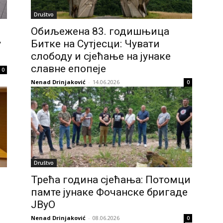
Društvo
Обиљежена 83. годишњица
у
Битке на Сутјесци: Чувати
слободу и сјећање на јунаке
славне епопеје
0
Nenad Drinjaković
-
14.06.2026
0
Društvo
Трећа година сјећања: Потомци
памте јунаке Фочанске бригаде
ЈВуО
Nenad Drinjaković
-
08.06.2026
0