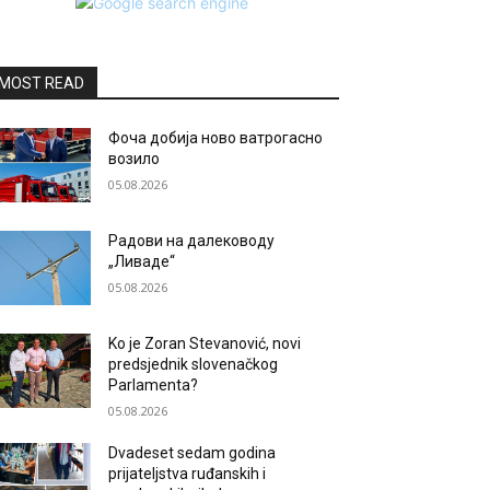
MOST READ
Фоча добија ново ватрогасно
возило
05.08.2026
Радови на далеководу
„Ливаде“
05.08.2026
Ko je Zoran Stevanović, novi
predsjednik slovenačkog
Parlamenta?
05.08.2026
Dvadeset sedam godina
prijateljstva ruđanskih i