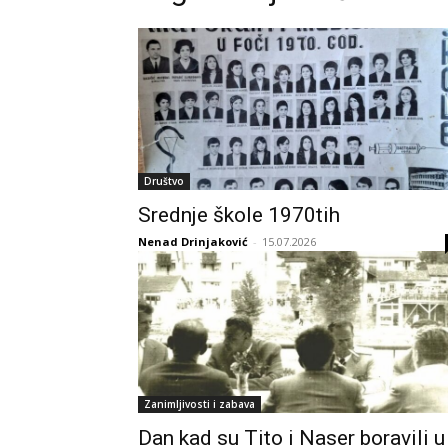
Društvo
Srednje škole 1970tih
Nenad Drinjaković
-
15.07.2026
Zanimljivosti i zabava
Dan kad su Tito i Naser boravili u