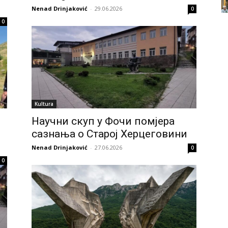
Nenad Drinjaković
-
29.06.2026
0
0
Kultura
Научни скуп у Фочи помјера
сазнања о Старој Херцеговини
Nenad Drinjaković
-
27.06.2026
0
0