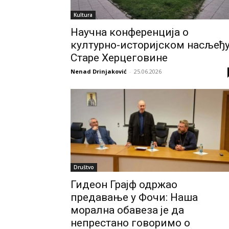
Kultura
Научна конференција о
културно-историјском насљеђ
Старе Херцеговине
Nenad Drinjaković
-
25.06.2026
Društvo
Гидеон Грајф одржао
предавање у Фочи: Наша
морална обавеза је да
непрестано говоримо о