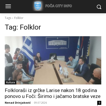
Tags
Folklor
Tag:
Folklor
Kultura
Folkloraši iz grčke Larise nakon 18 godina
ponovo u Foči: Širimo i jačamo bratske veze
Nenad Drinjaković
-
09.07.2026
0