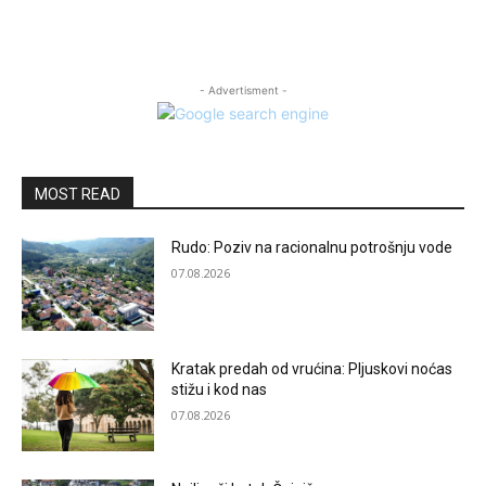
- Advertisment -
MOST READ
Rudo: Poziv na racionalnu potrošnju vode
07.08.2026
Kratak predah od vrućina: Pljuskovi noćas
stižu i kod nas
07.08.2026