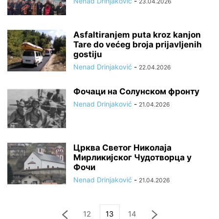
Nenad Drinjaković
-
23.04.2026
Asfaltiranjem puta kroz kanjon
Tare do većeg broja prijavljenih
gostiju
Nenad Drinjaković
-
22.04.2026
Фочаци на Солунском фронту
Nenad Drinjaković
-
21.04.2026
Црква Светог Николаја
Мирликијског Чудотворца у
Фочи
Nenad Drinjaković
-
21.04.2026
12
13
14