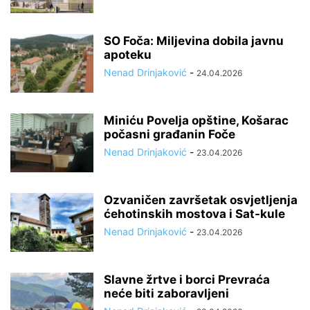
SO Foča: Miljevina dobila javnu
apoteku
Nenad Drinjaković
-
24.04.2026
Miniću Povelja opštine, Košarac
počasni građanin Foče
Nenad Drinjaković
-
23.04.2026
Ozvaničen završetak osvjetljenja
ćehotinskih mostova i Sat-kule
Nenad Drinjaković
-
23.04.2026
Slavne žrtve i borci Prevraća
neće biti zaboravljeni