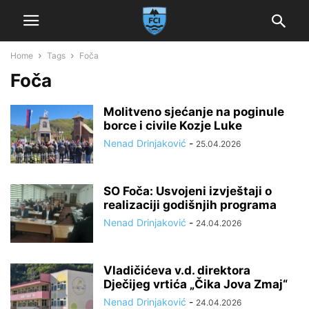
Home
Tags
Foča
Foča
Molitveno sjećanje na poginule
borce i civile Kozje Luke
Nenad Drinjaković
-
25.04.2026
SO Foča: Usvojeni izvještaji o
realizaciji godišnjih programa
Nenad Drinjaković
-
24.04.2026
Vladičićeva v.d. direktora
Dječijeg vrtića „Čika Jova Zmaj“
Nenad Drinjaković
-
24.04.2026