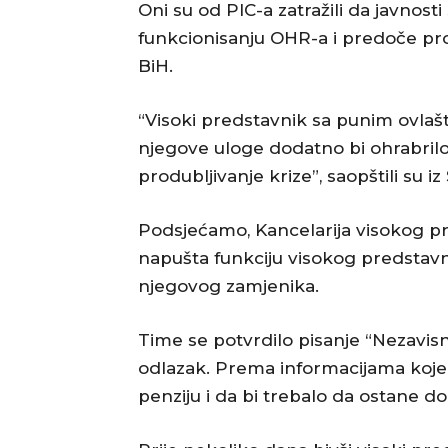
Oni su od PIC-a zatražili da javnost
funkcionisanju OHR-a i predoče proc
BiH.
“Visoki predstavnik sa punim ovlašte
njegove uloge dodatno bi ohrabrilo
produbljivanje krize”, saopštili su iz
Podsjećamo, Kancelarija visokog pre
napušta funkciju visokog predstavnik
njegovog zamjenika.
Time se potvrdilo pisanje “Nezavis
odlazak. Prema informacijama koje s
penziju i da bi trebalo da ostane d