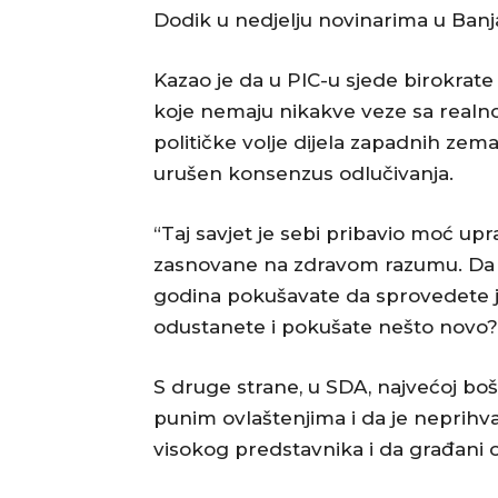
Dodik u nedjelju novinarima u Banja
Kazao je da u PIC-u sjede birokrate
koje nemaju nikakve veze sa realno
političke volje dijela zapadnih zem
urušen konsenzus odlučivanja.
“Taj savjet je sebi pribavio moć upr
zasnovane na zdravom razumu. Da li
godina pokušavate da sprovedete j
odustanete i pokušate nešto novo?”
S druge strane, u SDA, najvećoj boš
punim ovlaštenjima i da je neprihva
visokog predstavnika i da građani o