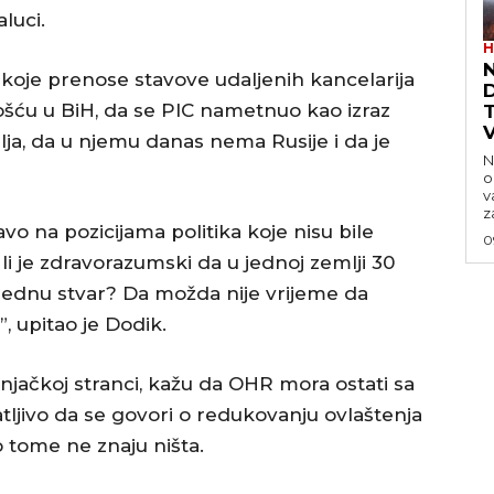
luci.
H
 koje prenose stavove udaljenih kancelarija
šću u BiH, da se PIC nametnuo kao izraz
alja, da u njemu danas nema Rusije i da je
N
o
v
z
avo na pozicijama politika koje nisu bile
0
 je zdravorazumski da u jednoj zemlji 30
ednu stvar? Da možda nije vrijeme da
, upitao je Dodik.
njačkoj stranci, kažu da OHR mora ostati sa
tljivo da se govori o redukovanju ovlaštenja
 tome ne znaju ništa.