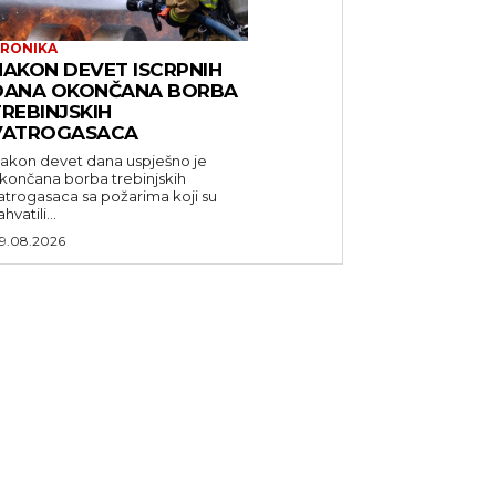
RONIKA
NAKON DEVET ISCRPNIH
DANA OKONČANA BORBA
TREBINJSKIH
VATROGASACA
akon devet dana uspješno je
končana borba trebinjskih
atrogasaca sa požarima koji su
ahvatili...
9.08.2026