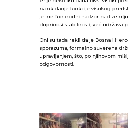
Prije nekoliko dana bivši visoki pred
na ukidanje funkcije visokog predst
je međunarodni nadzor nad zemljom
doprinosi stabilnosti, već održava p
Oni su tada rekli da je Bosna i Her
sporazuma, formalno suverena držav
upravljanjem, što, po njihovom mišl
odgovornosti.