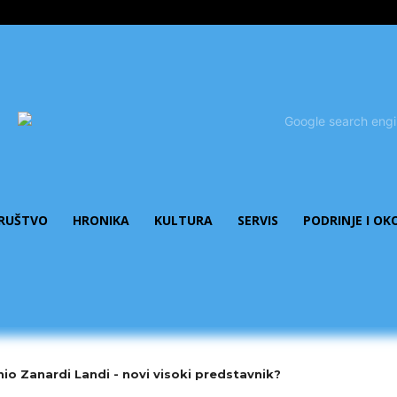
RUŠTVO
HRONIKA
KULTURA
SERVIS
PODRINJE I OK
nio Zanardi Landi - novi visoki predstavnik?