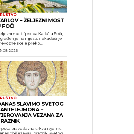
RUŠTVO
KARLOV – ŽELJEZNI MOST
 FOČI
eljezni most "princa Karla" u Foči,
zgrađen je na mjestu nekadašnje
revozne skele preko...
9.08.2026
RUŠTVO
DANAS SLAVIMO SVETOG
PANTELEJMONA –
VJEROVANJA VEZANA ZA
PRAZNIK
rpska pravoslavna crkva i vjernici
anas obilježavaju praznik Svetog