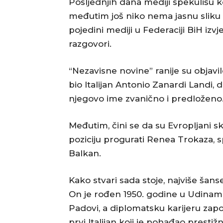
Posljednjih dana mediji spekulišu k
međutim još niko nema jasnu sliku 
pojedini mediji u Federaciji BiH izv
razgovori.
“Nezavisne novine” ranije su objavil
bio Italijan Antonio Zanardi Landi, d
njegovo ime zvanično i predloženo
Međutim, čini se da su Evropljani 
poziciju progurati Renea Trokaza, s
Balkan.
Kako stvari sada stoje, najviše šan
On je rođen 1950. godine u Udinama
Padovi, a diplomatsku karijeru zap
prvi Italijan koji je pohađao prestiž