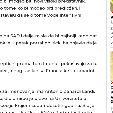
o bi mogao biti novi visoki predstavnik,
o tome ko bi mogao biti predložen, i
D
ještavaju da se o tome vode intenzivni
U
Ž
i
e da SAD i dalje misle da bi najbolji kandidat
p
ok je u petak portal politicki.ba objavio da je
0
.
skeptični prema tom imenu i pokušavaju za tu
pecijalnog izaslanika Francuske za zapadni
D
se za imenovanje ima Antonio Zanardi Landi.
, diplomirao je pravo na Univerzitetu u
očeo je krajem sedamdesetih godina. Bio je
S
nu francusku školu ENA u Parizu, instituciju
d