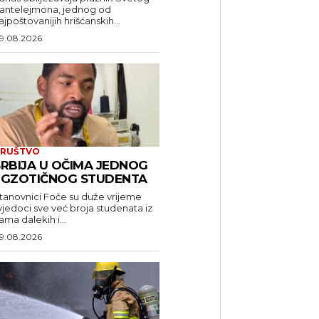
antelejmona, jednog od
ajpoštovanijih hrišćanskih...
9.08.2026
RUŠTVO
SRBIJA U OČIMA JEDNOG
EGZOTIČNOG STUDENTA
tanovnici Foče su duže vrijeme
vjedoci sve već broja studenata iz
ama dalekih i...
9.08.2026