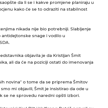
i saopšte da li se i kakve promjene planiraju u
jenu kako će se to odraziti na stabilnost
njima nikada nije bio potrebniji. Slabljenje
 antidejtonske snage i vodilo u
 SDA.
dstavnika objavila je da Kristijan Šmit
a, ali da će na poziciji ostati do imenovanja
nih novina” o tome da se priprema Šmitov
mo mi objavili, Šmit je insistirao da ode u
ok se ne sprovedu naredni opšti izbori.