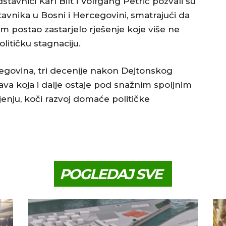
stavnici Karl Bilt i Volfgang Petrič pozvali su
avnika u Bosni i Hercegovini, smatrajući da
 postao zastarjelo rješenje koje više ne
olitičku stagnaciju.
cegovina, tri decenije nakon Dejtonskog
a koja i dalje ostaje pod snažnim spoljnim
jenju, koči razvoj domaće političke
POGLEDAJ SVE