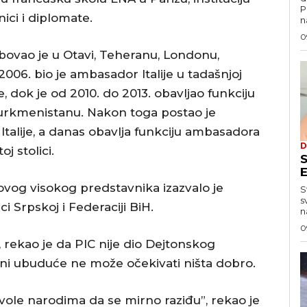
P
nici i diplomate.
n
0
bovao je u Otavi, Teheranu, Londonu,
o 2006. bio je ambasador Italije u tadašnjoj
e, dok je od 2010. do 2013. obavljao funkciju
Turkmenistanu. Nakon toga postao je
Italije, a danas obavlja funkciju ambasadora
D
 stolici.
og visokog predstavnika izazvalo je
S
s
i Srpskoj i Federaciji BiH.
n
0
 rekao je da PIC nije dio Dejtonskog
ni ubuduće ne može očekivati ništa dobro.
vole narodima da se mirno raziđu”, rekao je