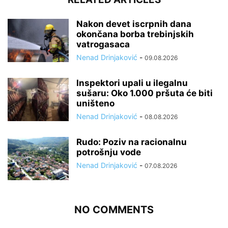
Nakon devet iscrpnih dana
okončana borba trebinjskih
vatrogasaca
Nenad Drinjaković
-
09.08.2026
Inspektori upali u ilegalnu
sušaru: Oko 1.000 pršuta će biti
uništeno
Nenad Drinjaković
-
08.08.2026
Rudo: Poziv na racionalnu
potrošnju vode
Nenad Drinjaković
-
07.08.2026
NO COMMENTS