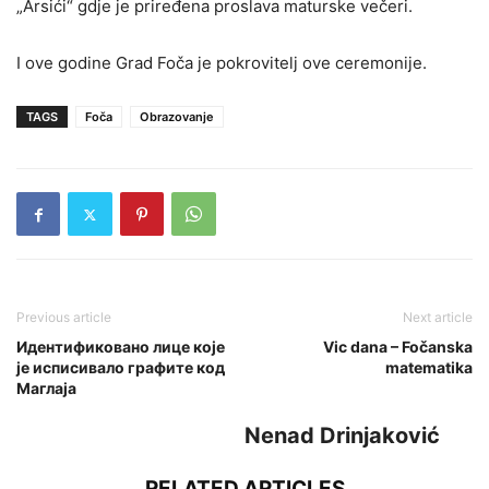
„Arsići“ gdje je priređena proslava maturske večeri.
I ove godine Grad Foča je pokrovitelj ove ceremonije.
TAGS
Foča
Obrazovanje
Previous article
Next article
Идентификовано лице које
Vic dana – Fočanska
је исписивало графите код
matematika
Маглаја
Nenad Drinjaković
RELATED ARTICLES