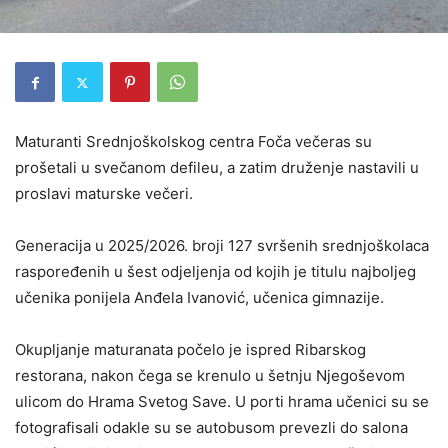
Maturanti Srednjoškolskog centra Foča večeras su
prošetali u svečanom defileu, a zatim druženje nastavili u
proslavi maturske večeri.
Generacija u 2025/2026. broji 127 svršenih srednjoškolaca
raspoređenih u šest odjeljenja od kojih je titulu najboljeg
učenika ponijela Anđela Ivanović, učenica gimnazije.
Okupljanje maturanata počelo je ispred Ribarskog
restorana, nakon čega se krenulo u šetnju Njegoševom
ulicom do Hrama Svetog Save. U porti hrama učenici su se
fotografisali odakle su se autobusom prevezli do salona