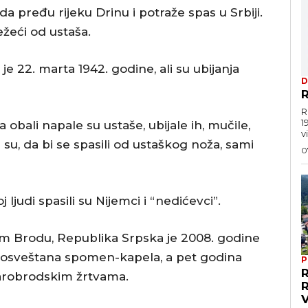
 da pređu rijeku Drinu i potraže spas u Srbiji.
ežeći od ustaša.
je 22. marta 1942. godine, ali su ubijanja
D
R
R
1
a obali napale su ustaše, ubijale ih, mučile,
vi
i su, da bi se spasili od ustaškog noža, sami
0
ljudi spasili su Nijemci i “nedićevci”.
om Brodu, Republika Srpska je 2008. godine
je osveštana spomen-kapela, a pet godina
P
arobrodskim žrtvama.