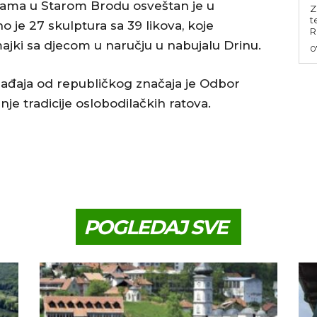
ama u Starom Brodu osveštan je u
Z
t
 je 27 skulptura sa 39 likova, koje
R
majki sa djecom u naručju u nabujalu Drinu.
0
gađaja od republičkog značaja je Odbor
e tradicije oslobodilačkih ratova.
POGLEDAJ SVE