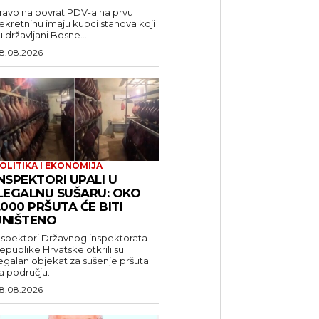
ravo na povrat PDV-a na prvu
ekretninu imaju kupci stanova koji
u državljani Bosne...
8.08.2026
OLITIKA I EKONOMIJA
NSPEKTORI UPALI U
ILEGALNU SUŠARU: OKO
.000 PRŠUTA ĆE BITI
UNIŠTENO
nspektori Državnog inspektorata
epublike Hrvatske otkrili su
legalan objekat za sušenje pršuta
a području...
8.08.2026