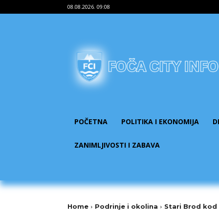
08.08.2026. 09:08
POČETNA
POLITIKA I EKONOMIJA
D
ZANIMLJIVOSTI I ZABAVA
Home
Podrinje i okolina
Stari Brod kod 