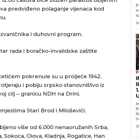
2.00 časova biće služen parastos ubijenim
P
sova predviđeno polaganje vijenaca kod
n
s
nu.
0
 zvaničnika i duhovni program.
tar rada i boračko-invalidske zaštite
P
etićem pokrenule su u proljeće 1942.
I
jeraju i pobiju srpsko stanovništvo iz
1
voj cilj – granicu NDH na Drini.
I
R
mjestima Stari Brod i Miloševići.
i
n
0
bijeno više od 6.000 nenaoružanih Srba,
va, Sokoca, Olova, Kladnja, Rogatice, Han