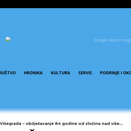
RUŠTVO
HRONIKA
KULTURA
SERVIS
PODRINJE I OK
Višegrada – obilježavanje 84 godine od zločina nad više...