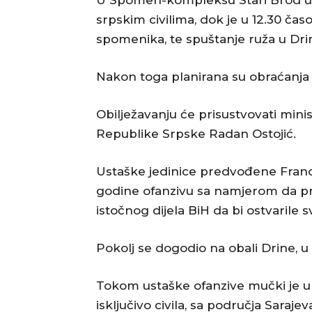
U Spomen-kompleksu Stari Brod u 1
srpskim civilima, dok je u 12.30 ča
spomenika, te spuštanje ruža u Dri
Nakon toga planirana su obraćanja
Obilježavanju će prisustvovati minis
Republike Srpske Radan Ostojić.
Ustaške jedinice predvođene Franc
godine ofanzivu sa namjerom da prot
istočnog dijela BiH da bi ostvarile s
Pokolj se dogodio na obali Drine, u 
Tokom ustaške ofanzive mučki je u
isključivo civila, sa područja Saraje