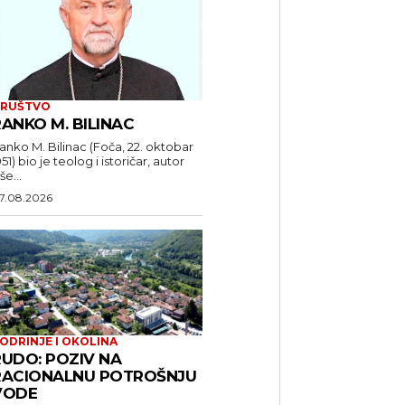
RUŠTVO
ANKO M. BILINAC
anko M. Bilinac (Foča, 22. oktobar
951) bio je teolog i istoričar, autor
še...
7.08.2026
ODRINJE I OKOLINA
RUDO: POZIV NA
RACIONALNU POTROŠNJU
VODE