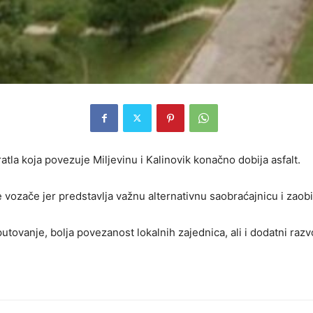
la koja povezuje Miljevinu i Kalinovik konačno dobija asfalt.
ve vozače jer predstavlja važnu alternativnu saobraćajnicu i zaob
putovanje, bolja povezanost lokalnih zajednica, ali i dodatni raz