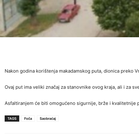
Nakon godina korištenja makadamskog puta, dionica preko Vrat
Ovaj put ima veliki značaj za stanovnike ovog kraja, ali i za s
Asfaltiranjem će biti omogućeno sigurnije, brže i kvalitetnije 
TAGS
Foča
Saobraćaj