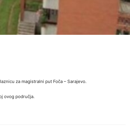
ilaznicu za magistralni put Foča – Sarajevo.
voj ovog područja.