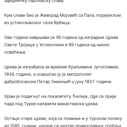
заједничку парохијску славу.
Кум славе био је Живорад Мојовић са Пала, поријеклом
из устикољанског села Врбица.
Ове године навршава се 90 година од изградње Цркве
Свете Тројице у Устиколини и 89 година од њеног
освећења.
Црква је изграђена за вријеме Краљевине Југославије,
1936. године, а освештао ју је митрополит
дабробосански Петар Зимоњић у јуну 1937. године.
Храм је подигнут на локалитету Ћелије, гдје се прије
пада под Турке налазила манастирска црква.
Остаци старе цркве, која се помиње и у турском попису
из 1585. годинe, налазе се унутар православног гробља