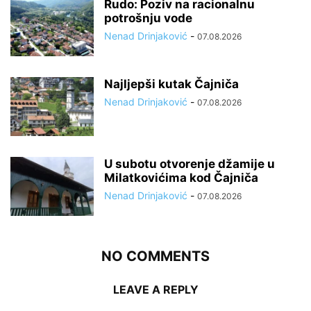
Rudo: Poziv na racionalnu
potrošnju vode
Nenad Drinjaković
-
07.08.2026
Najljepši kutak Čajniča
Nenad Drinjaković
-
07.08.2026
U subotu otvorenje džamije u
Milatkovićima kod Čajniča
Nenad Drinjaković
-
07.08.2026
NO COMMENTS
LEAVE A REPLY