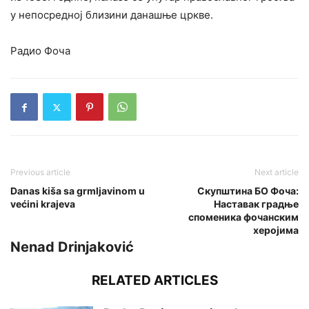
у непосредној близини данашње цркве.
Радио Фоча
Previous article
Next article
Danas kiša sa grmljavinom u
Скупштина БО Фоча:
većini krajeva
Наставак градње
споменика фочанским
херојима
Nenad Drinjaković
RELATED ARTICLES