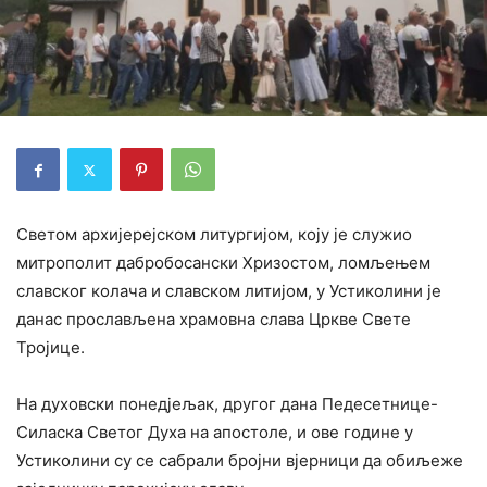
Светом архијерејском литургијом, коју је служио
митрополит дабробосански Хризостом, ломљењем
славског колача и славском литијом, у Устиколини је
данас прослављена храмовна слава Цркве Свете
Тројице.
На духовски понедјељак, другог дана Педесетнице-
Силаска Светог Духа на апостоле, и ове године у
Устиколини су се сабрали бројни вјерници да обиљеже