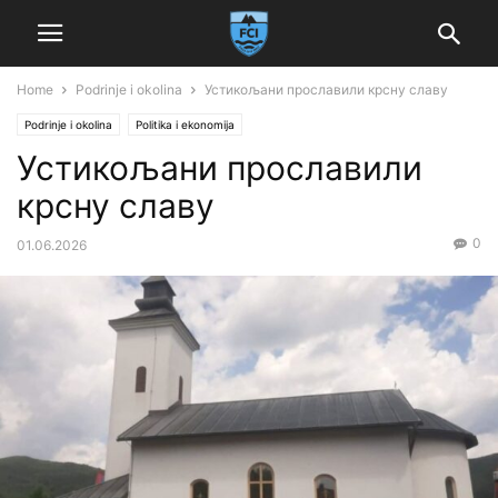
Home
Podrinje i okolina
Устикољани прославили крсну славу
Podrinje i okolina
Politika i ekonomija
Устикољани прославили
крсну славу
0
01.06.2026