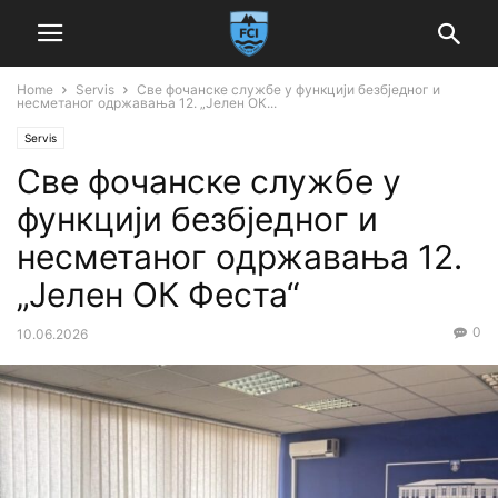
Home
Servis
Све фочанске службе у функцији безбједног и
несметаног одржавања 12. „Јелен ОК...
Servis
Све фочанске службе у
функцији безбједног и
несметаног одржавања 12.
„Јелен ОК Феста“
0
10.06.2026