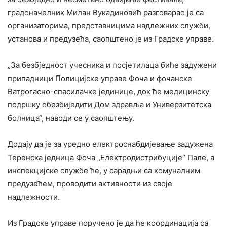
градоначелник Милан Вукадиновић разговарао је са
организаторима, представницима надлежних служби,
установа и предузећа, саопштено је из Градске управе.
„За безбједност учесника и посјетилаца биће задужени
припадници Полицијске управе Фоча и фочанске
Ватрогасно-спасилачке јединице, док ће медицинску
подршку обезбиједити Дом здравља и Универзитетска
болница“, наводи се у саопштењу.
Додају да је за уредно електроснабдијевање задужена
Теренска једница Фоча „Електродистрибуције“ Пале, а
инспекцијске службе ће, у сарадњи са комуналним
предузећем, проводити активности из своје
надлежности.
Из Градске управе поручено је да ће координација са