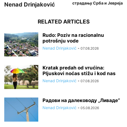
страдању Срба и Јевреја
Nenad Drinjaković
RELATED ARTICLES
Rudo: Poziv na racionalnu
potrošnju vode
Nenad Drinjaković
-
07.08.2026
Kratak predah od vrućina:
Pljuskovi noćas stižu i kod nas
Nenad Drinjaković
-
07.08.2026
Радови на далеководу „Ливаде“
Nenad Drinjaković
-
05.08.2026