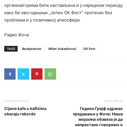
организаторима бити настављена и у наредном периоду
како би овогодишњи „Јелен ОК Фест“ протекао без
проблема и у позитивној атмосфери.
Радио Фоча
TAGS
Bezbjednost
Milan Vukadinović
OK Fest
Previous article
Next article
Cijene kafe u kafićima
Гидеон Грајф одржао
obaraju rekorde
предавање у Фочи: Наша
морална обавеза је да
непрестано говоримо о