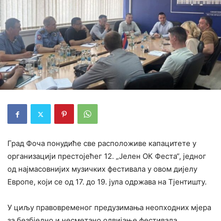
Град Фоча понудиће све расположиве капацитете у
организацији престојећег 12. „Јелен ОК Феста“, једног
од најмасовнијих музичких фестивала у овом дијелу
Европе, који се од 17. до 19. јула одржава на Тјентишту.
У циљу правовременог предузимања неопходних мјера
за безбједно и несметано одвијање фестивала,