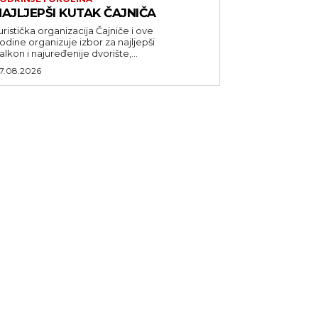
AJLJEPŠI KUTAK ČAJNIČA
uristička organizacija Čajniče i ove
odine organizuje izbor za najljepši
alkon i najuređenije dvorište,...
7.08.2026