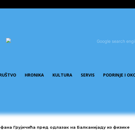
RUŠTVO
HRONIKA
KULTURA
SERVIS
PODRINJE I OK
фана Грујичића пред одлазак на Балканијаду из физике