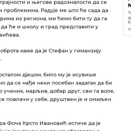
страјности и његове радозналости да се
N
м проблемима. Радује ме што ће сада да
T
g
има из региона, ми ћемо бити ту да га
b
да ће и школу и град представити у
0
овићева.
брота каже да је Стефан у гиманзију
.
осталом дјецом, било му је исувише
бно да се нађе неки посебан задатак да би
 ученик, марљив, добар друг, сви га воле,
се повлачи у себе, друштвен је и омиљен
а Фоча Крсто Ивановић истиче да је