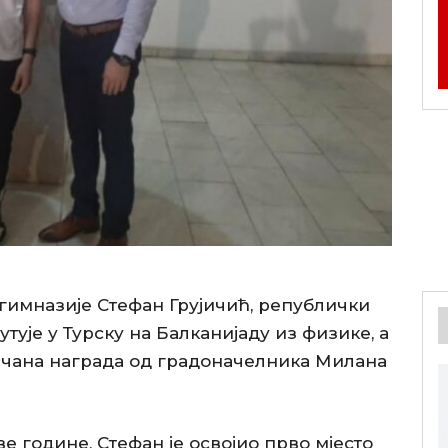
гимназије Стефан Грујичић, републички
утује у Турску на Балканијаду из физике, а
овчана награда од градоначелника Милана
 године, Стефан је освојио прво мјесто