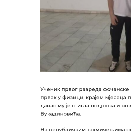
Ученик првог разреда фочанске 
првак у физици, крајем мјесеца п
данас му је стигла подршка и н
Вукадиновића.
На републичким такмичењима ове