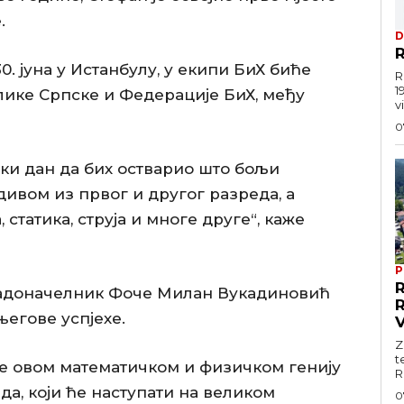
.
D
R
0. јуна у Истанбулу, у екипи БиХ биће
R
1
лике Српске и Федерације БиХ, међу
vi
0
ки дан да бих остварио што бољи
адивом из првог и другог разреда, а
статика, струја и многе друге“, каже
P
градоначелник Фоче Милан Вукадиновић
његове успјехе.
Z
t
ње овом математичком и физичком генију
R
а, који ће наступати на великом
0