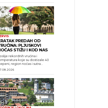
ERVIS
KRATAK PREDAH OD
RUĆINA: PLJUSKOVI
OĆAS STIŽU I KOD NAS
oslije rekordnih vrućina i
emperatura koje su dostizale 40
tepeni, region noćas i sutra...
7.08.2026
ODRINJE I OKOLINA