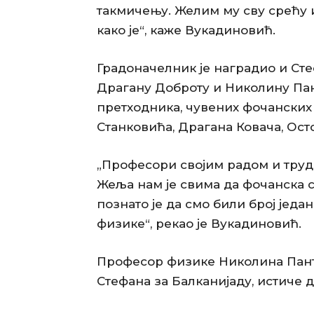
такмичењу. Желим му сву срећу и
како је“, каже Вукадиновић.
Градоначелник је наградио и Ст
Драгану Доброту и Николину Пант
претходника, чувених фочанских
Станковића, Драгана Ковача, Ост
„Професори својим радом и труд
Жеља нам је свима да фочанска с
познато је да смо били број једа
физике“, рекао је Вукадиновић.
Професор физике Николина Пант
Стефана за Балканијаду, истиче 