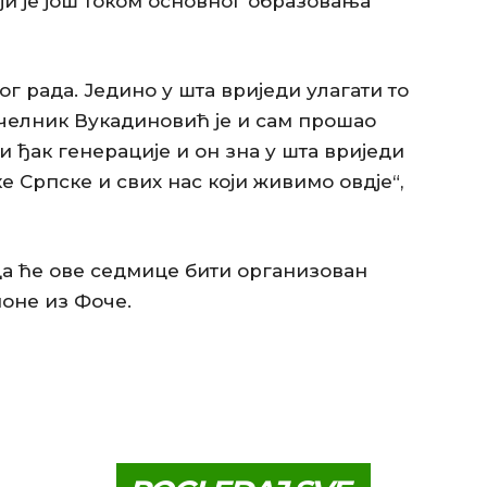
ји је још током основног образовања
г рада. Једино у шта вриједи улагати то
ачелник Вукадиновић је и сам прошао
и ђак генерације и он зна у шта вриједи
ке Српске и свих нас који живимо овдје“,
да ће ове седмице бити организован
оне из Фоче.