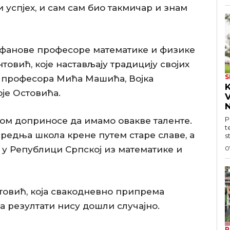
 успјех, и сам сам био такмичар и знам
ефанове професоре математике и физике
овић, које настављају традицију својих
S
 професора Мића Машића, Војка
оје Остовића.
V
N
P
ом доприносе да имамо овакве таленте.
t
редња школа крене путем старе славе, а
s
0
н у Републици Српској из математике и
овић, која свакодневно припрема
да резултати нису дошли случајно.
P