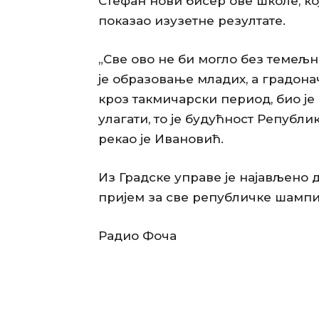
Стефан нови бисер ове школе, ко
показао изузетне резултате.
„Све ово не би могло без темељно
је образовање младих, а градон
кроз такмичарски период, био је 
улагати, то је будућност Републи
рекао је Ивановић.
Из Градске управе је најављено 
пријем за све републичке шампи
Радио Фоча