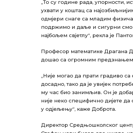
„То су године рада, упорности, и
ухвати у коштац са најозбиљнији
одмјери снаге са младим физичар
подржимо и даље и сигурни смо 
најбољем свјетлу“, рекла је Пант
Професор математике Драгана До
дошао са огромним предзнањем
„Није могао да прати градиво са 
досадно, тако да је увијек потре
му час био занимљив. Он је добар
није неко специфично дијете да 
у одјељењу“, каже Доброта.
Директор Средњошколског центр