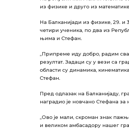
из физике и друго из математике
На Балканијади из физике, 29. и 3
четири ученика, по два из Репуб
њима и Стефан.
„Припреме иду добро, радим сва
резултат. Задаци су у вези са гр
области су динамика, кинематика, 
Стефан.
Пред одлазак на Балканијаду, 
наградио је новчано Стефана за 
„Ово је мали, скроман знак паж
и великом амбасадору нашег град