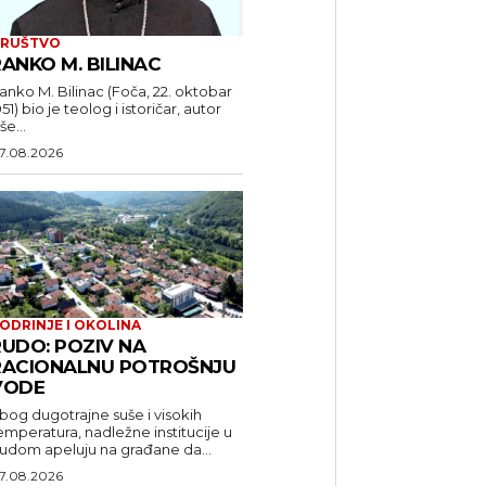
RUŠTVO
ANKO M. BILINAC
anko M. Bilinac (Foča, 22. oktobar
951) bio je teolog i istoričar, autor
še...
7.08.2026
ODRINJE I OKOLINA
RUDO: POZIV NA
RACIONALNU POTROŠNJU
VODE
bog dugotrajne suše i visokih
emperatura, nadležne institucije u
udom apeluju na građane da...
7.08.2026