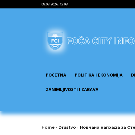
08.08.2026. 12:08
POČETNA
POLITIKA I EKONOMIJA
D
ZANIMLJIVOSTI I ZABAVA
Home
Društvo
Новчана награда за Сте