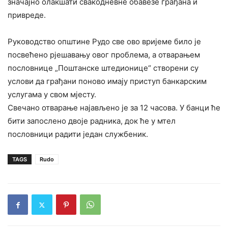
значајно олакшати свакодневне обавезе грађана и
привреде.
Руководство општине Рудо све ово вријеме било је
посвећено рјешавању овог проблема, а отварањем
пословнице „Поштанске штедионице“ створени су
услови да грађани поново имају приступ банкарским
услугама у свом мјесту.
Свечано отварање најављено је за 12 часова. У банци ће
бити запослено двоје радника, док ће у мтел
пословници радити један службеник.
TAGS
Rudo