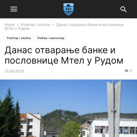
Home
Podrinje i okolina
Данас отварање банке и пословнице
Мтел у Рудом
Podrinje i okolina
Politika i ekonomija
Данас отварање банке и
пословнице Мтел у Рудом
0
15.06.2026