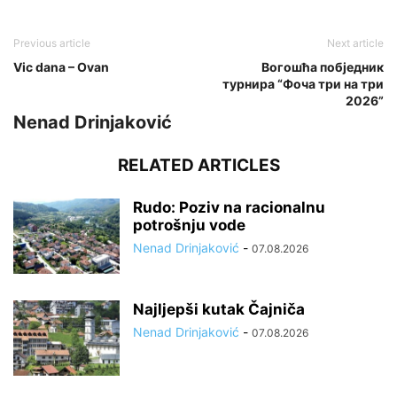
Previous article
Next article
Vic dana – Ovan
Вогошћа побједник
турнира “Фоча три на три
2026”
Nenad Drinjaković
RELATED ARTICLES
Rudo: Poziv na racionalnu
potrošnju vode
Nenad Drinjaković
-
07.08.2026
Najljepši kutak Čajniča
Nenad Drinjaković
-
07.08.2026