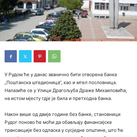
У Рудом ће у данас званично бити отворена банка
„Поштанска штедионица“, као и мтел пословница.
Налазиће се у Улици Драгољуба Драже Михаиловића,
на истом мјесту гдје је била и претходна банка.
Након више од двије године без банке, становници
Рудог поново ће моћи да обављају финансијске
трансакције без одласка у сусједне општине, што ће