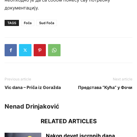
документацију.
TAGS
Foča
Sud Foča
Previous article
Next article
Vic dana – Priča iz Goražda
Представа “Кућа” у Фочи
Nenad Drinjaković
RELATED ARTICLES
Nakon devet iscrpnih dana