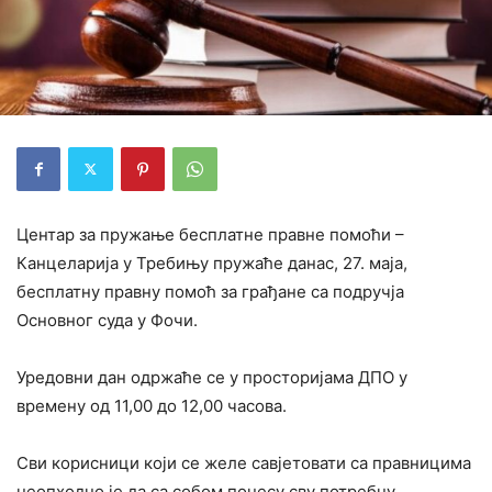
Центар за пружање бесплатне правне помоћи –
Канцеларија у Требињу пружаће данас, 27. маја,
бесплатну правну помоћ за грађане са подручја
Основног суда у Фочи.
Уредовни дан одржаће се у просторијама ДПО у
времену од 11,00 до 12,00 часова.
Сви корисници који се желе савјетовати са правницима
неопходно је да са собом понесу сву потребну