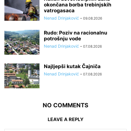
okončana borba trebinjskih
vatrogasaca
Nenad Drinjaković
-
09.08.2026
Rudo: Poziv na racionalnu
potrošnju vode
Nenad Drinjaković
-
07.08.2026
Najljepši kutak Čajniča
Nenad Drinjaković
-
07.08.2026
NO COMMENTS
LEAVE A REPLY