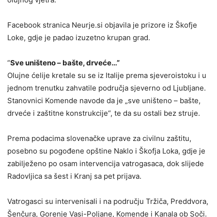
Facebook stranica Neurje.si objavila je prizore iz Škofje
Loke, gdje je padao izuzetno krupan grad.
“
Sve uništeno – bašte, drveće…”
Olujne ćelije kretale su se iz Italije prema sjeveroistoku i u
jednom trenutku zahvatile područja sjeverno od Ljubljane.
Stanovnici Komende navode da je „sve uništeno – bašte,
drveće i zaštitne konstrukcije“, te da su ostali bez struje.
Prema podacima slovenačke uprave za civilnu zaštitu,
posebno su pogođene opštine Naklo i Škofja Loka, gdje je
zabilježeno po osam intervencija vatrogasaca, dok slijede
Radovljica sa šest i Kranj sa pet prijava.
Vatrogasci su intervenisali i na području Tržiča, Preddvora,
Šenčura, Gorenje Vasi-Poljane, Komende i Kanala ob Soči.