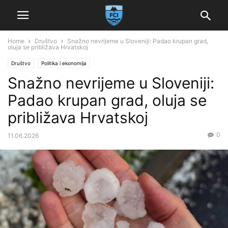
Home
Društvo
Snažno nevrijeme u Sloveniji: Padao krupan grad,
oluja se približava Hrvatskoj
Društvo
Politika i ekonomija
Snažno nevrijeme u Sloveniji:
Padao krupan grad, oluja se
približava Hrvatskoj
0
11.06.2026