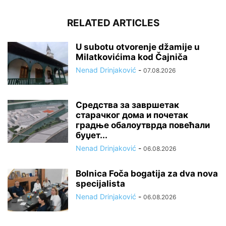
RELATED ARTICLES
U subotu otvorenje džamije u
Milatkovićima kod Čajniča
Nenad Drinjaković
-
07.08.2026
Средства за завршетак
старачког дома и почетак
градње обалоутврда повећали
буџет...
Nenad Drinjaković
-
06.08.2026
Bolnica Foča bogatija za dva nova
specijalista
Nenad Drinjaković
-
06.08.2026