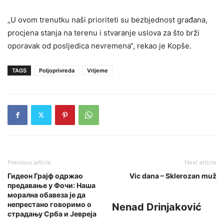
„U ovom trenutku naši prioriteti su bezbjednost građana,
procjena stanja na terenu i stvaranje uslova za što brži
oporavak od posljedica nevremena“, rekao je Kopše.
TAGS
Poljoprivreda
Vrijeme
Previous article
Next article
Гидеон Грајф одржао
Vic dana – Sklerozan muž
предавање у Фочи: Наша
морална обавеза је да
непрестано говоримо о
Nenad Drinjaković
страдању Срба и Јевреја