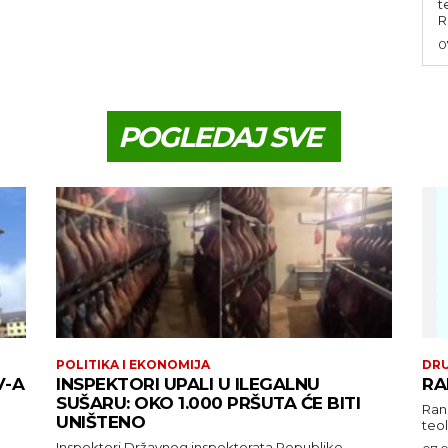
t
R
0
POGLEDAJ SVE
POLITIKA I EKONOMIJA
DR
V-A
INSPEKTORI UPALI U ILEGALNU
RA
SUŠARU: OKO 1.000 PRŠUTA ĆE BITI
Rank
UNIŠTENO
teol
Inspektori Državnog inspektorata Republike