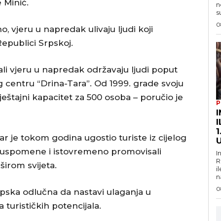
 Minić.
n
s
0
o, vjeru u napredak ulivaju ljudi koji
epublici Srpskoj.
ali vjeru u napredak održavaju ljudi poput
 centru “Drina-Tara”. Od 1999. grade svoju
mještajni kapacitet za 500 osoba – poručio je
P
I
1
r je tokom godina ugostio turiste iz cijelog
jepe uspomene i istovremeno promovisali
I
R
irom svijeta.
i
n
0
rpska odlučna da nastavi ulaganja u
a turističkih potencijala.