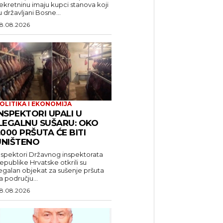
ekretninu imaju kupci stanova koji
u državljani Bosne...
8.08.2026
OLITIKA I EKONOMIJA
NSPEKTORI UPALI U
ILEGALNU SUŠARU: OKO
.000 PRŠUTA ĆE BITI
UNIŠTENO
nspektori Državnog inspektorata
epublike Hrvatske otkrili su
legalan objekat za sušenje pršuta
a području...
8.08.2026