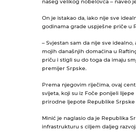
našeg velikog nobelovca – naveo je
On je istakao da, iako nije sve idealn
godinama grade uspješne priče u R
– Svjestan sam da nije sve idealno, 
mojih današnjih domaćina u Rafting
priču i stigli su do toga da imaju s
premijer Srpske.
Prema njegovim riječima, ovaj centa
svijeta, koji su iz Foče ponijeli li
prirodne ljepote Republike Srpske š
Minić je naglasio da je Republika S
infrastrukturu s ciljem daljeg razvoj