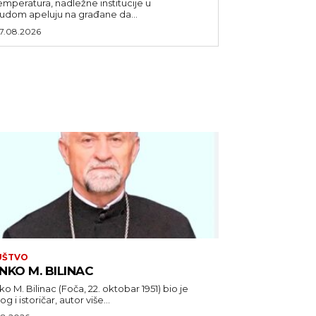
emperatura, nadležne institucije u
udom apeluju na građane da...
7.08.2026
UŠTVO
NKO M. BILINAC
o M. Bilinac (Foča, 22. oktobar 1951) bio je
og i istoričar, autor više...