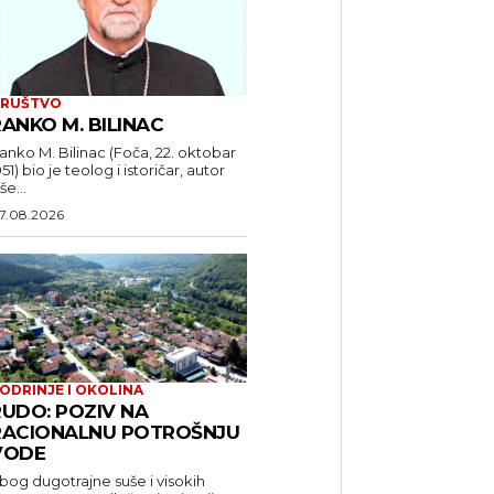
RUŠTVO
ANKO M. BILINAC
anko M. Bilinac (Foča, 22. oktobar
951) bio je teolog i istoričar, autor
še...
7.08.2026
ODRINJE I OKOLINA
RUDO: POZIV NA
RACIONALNU POTROŠNJU
VODE
bog dugotrajne suše i visokih