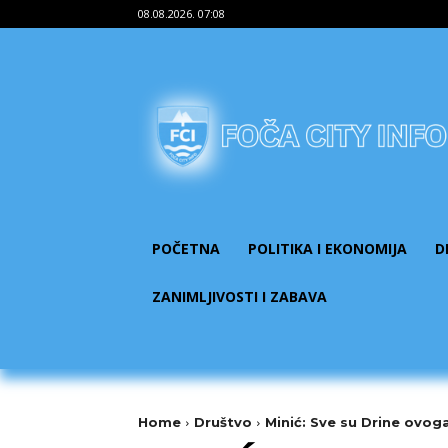
08.08.2026. 07:08
POČETNA
POLITIKA I EKONOMIJA
D
ZANIMLJIVOSTI I ZABAVA
Home
Društvo
​Minić: Sve su Drine ovoga