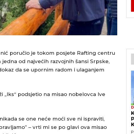
nić poručio je tokom posjete Rafting centru
 jedna od najvećih razvojnih šansi Srpske,
ca dokaz da se upornim radom i ulaganjem
ži „Iks“ podsjetio na misao nobelovca Ive
D
 nikada se one neće moći sve ni ispraviti,
pravljamo” – vrti mi se po glavi ova misao
P