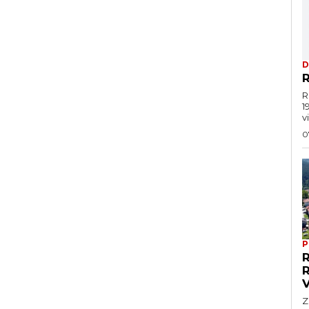
D
R
R
1
vi
0
P
Z