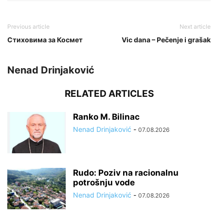
Previous article
Next article
Стиховима за Космет
Vic dana – Pečenje i grašak
Nenad Drinjaković
RELATED ARTICLES
Ranko M. Bilinac
Nenad Drinjaković
-
07.08.2026
Rudo: Poziv na racionalnu
potrošnju vode
Nenad Drinjaković
-
07.08.2026