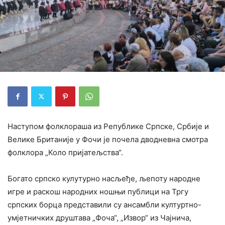
Наступом фолклораша из Републике Српске, Србије и
Велике Британије у Фочи је почела дводневна смотра
фолклора „Коло пријатељства“.
Богато српско кулутурно насљеђе, љепоту народне
игре и раскош народних ношњи публици на Тргу
српских борца представили су ансамбли културтно-
умјетничких друштава „Фоча“, „Извор“ из Чајнича,