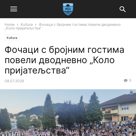
Home
Kultura
Фочаци с бројним гостима повели дводневно
„Коло пријатељства“
Kultura
Фочаци с бројним гостима
повели дводневно „Коло
пријатељства“
0
08.07.2026