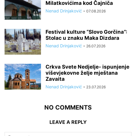
Milatkovićima kod Čajniča
Nenad Drinjaković
-
07.08.2026
Festival kulture “Slovo Gorčina”:
Stolac u znaku Maka Dizdara
Nenad Drinjaković
-
26.07.2026
Crkva Svete Nedjelje- ispunjenje
viševjekovne želje mještana
Zavaita
Nenad Drinjaković
-
23.07.2026
NO COMMENTS
LEAVE A REPLY