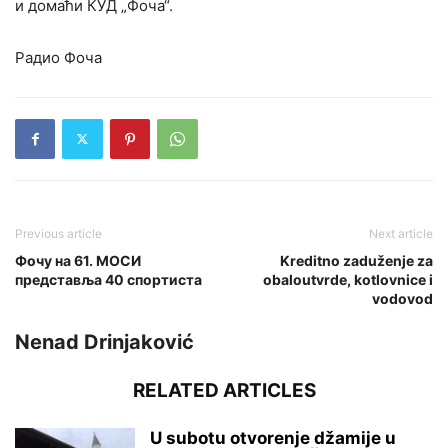
и домаћи КУД „Фоча“.
Радио Фоча
Previous article
Next article
Фочу на 61. МОСИ
Kreditno zaduženje za
представља 40 спортиста
obaloutvrde, kotlovnice i
vodovod
Nenad Drinjaković
RELATED ARTICLES
U subotu otvorenje džamije u