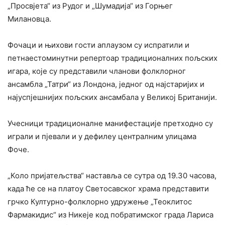
„Просвјета“ из Рудог и „Шумадија“ из Горњег
Милановца.
Фочаци и њихови гости аплаузом су испратили и
петнаестоминутни репертоар традиционалних пољских
игара, које су представили чланови фолклорног
ансамбла „Татри“ из Лондона, једног од најстаријих и
најуспјешнијих пољских ансамбала у Великој Британији.
Учесници традиционалне манифестације претходно су
играли и пјевали и у дефилеу централним улицама
Фоче.
„Коло пријатељства“ наставља се сутра од 19.30 часова,
када ће се на платоу Светосавског храма представити
грчко Културно-фолклорно удружење „Теоклитос
Фармакидис“ из Никеје код побратимског града Лариса