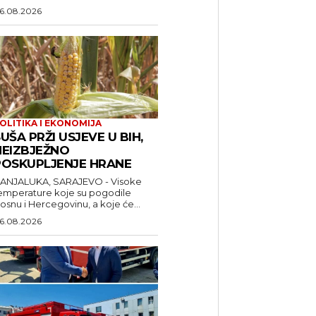
6.08.2026
OLITIKA I EKONOMIJA
UŠA PRŽI USJEVE U BIH,
NEIZBJEŽNO
POSKUPLJENJE HRANE
ANJALUKA, SARAJEVO - Visoke
emperature koje su pogodile
osnu i Hercegovinu, a koje će...
6.08.2026