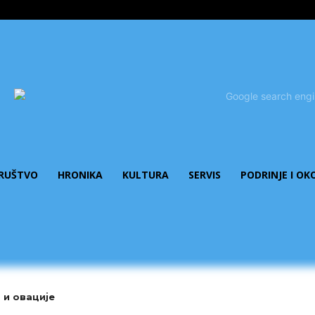
RUŠTVO
HRONIKA
KULTURA
SERVIS
PODRINJE I OK
 и овације