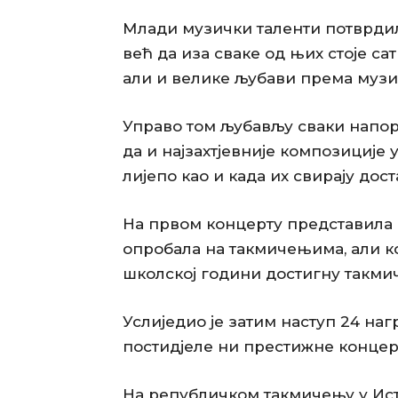
Млади музички таленти потврдил
већ да иза сваке од њих стоје са
али и велике љубави према музи
Управо том љубављу сваки напор 
да и најзахтјевније композиције
лијепо као и када их свирају дос
На првом концерту представила су
опробала на такмичењима, али ко
школској години достигну такми
Услиједио је затим наступ 24 наг
постидјеле ни престижне концер
На републичком такмичењу у Исто