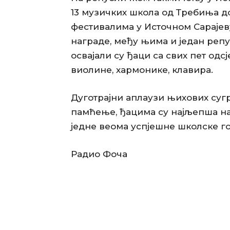
13 музичких школа од Требиња д
фестивалима у Источном Сарајев
награде, међу њима и један репу
освајали су ђаци са свих пет одс
виолине, хармонике, клавира.
Дуготрајни аплаузи њихових суг
памћење, ђацима су најљепша на
једне веома успјешне школске г
Радио Фоча