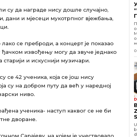
и су да награде нису дошле случајно,
ти, дани и мјесеци мукотрпног вјежбања,
П
ци.
о
М
о
лако се преброди, а концерт је показао
н
0
 у ђачком извођењу могу да звуче једнако
та старији и искуснији музичари.
 се 42 ученика, која се још нису
ја су на добром путу да већ у наредној
чарски ниво.
D
рађена ученика- наступ каквог се не би
S
тне дворане.
U
b
d
чном Сарајеву, на којем је учествовало