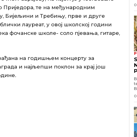
0
о Приједора, те на међународним
у, Бијељини и Требињу, прве и друге
блички лауреат, у овој школској години
јека фочанске школе- соло пјевања, гитаре,
P
рађана на годишњем концерту за
S
града и најљепши поклон за крај још
одине.
B
t
B
0