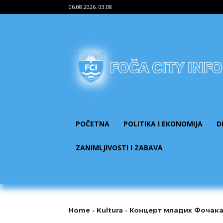
06.08.2026. 03:08
POČETNA
POLITIKA I EKONOMIJA
D
ZANIMLJIVOSTI I ZABAVA
Home
Kultura
Концерт младих Фочака