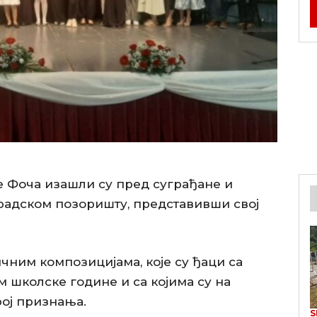
 Фоча изашли су пред суграђане и
Градском позоришту, представивши свој
ичним композицијама, које су ђаци са
 школске године и са којима су на
ој признања.
S