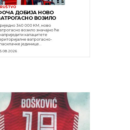
RUŠTVO
ФОЧА ДОБИЈА НОВО
ВАТРОГАСНО ВОЗИЛО
риједно 340 000 КМ, ново
атрогасно возило значајно ће
наприједити капацитете
ериторијалне ватрогасно-
пасилачке јединице...
5.08.2026