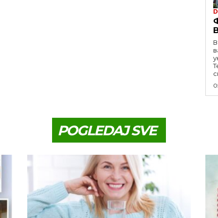
D
В
в
у
Т
с
0
POGLEDAJ SVE