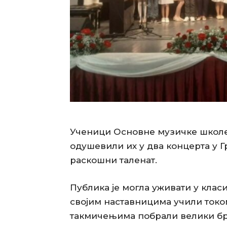
Ученици Основне музичке школе
одушевили их у два концерта у 
раскошни таленат.
Публика је могла уживати у клас
својим наставницима учили током
такмичењима побрали велики бр