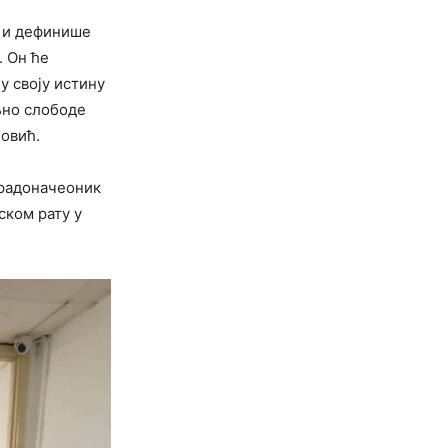
и и дефинише
. Он ће
у своју истину
љно слободе
ловић.
градоначеоник
ском рату у