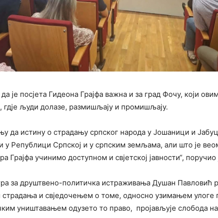
да је посјета Гидеона Грајфа важна и за град Фочу, који овим
, гдје људи долазе, размишљају и промишљају.
тању да истину о страдању српског народа у Јошаници и Јаб
 у Републици Српској и у српским земљама, али што је веом
а Грајфа учинимо доступном и свјетској јавности“, поручио 
ра за друштвено-политичка истраживања Душан Павловић ре
страдања и свједочењем о томе, односно узимањем улоге 
ичким уништавањем одузето то право, пројављује слобода на