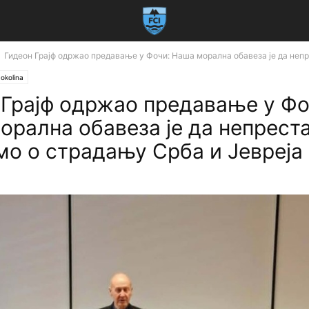
Гидеон Грајф одржао предавање у Фочи: Наша морална обавеза је да непре
 okolina
 Грајф одржао предавање у Фо
орална обавеза је да непрест
мо о страдању Срба и Јевреја