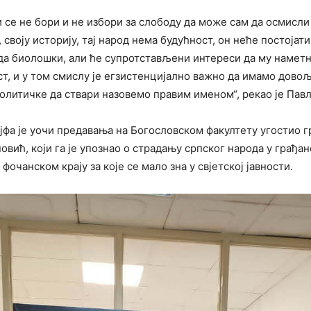
и се не бори и не избори за слободу да може сам да осмисл
, своју историју, тај народ нема будућност, он неће постојати
да биолошки, али ће супротстављени интереси да му наметн
ст, и у том смислу је егзистенцијално важно да имамо дово
олитичке да ствари назовемо правим именом“, рекао је Пав
јфа је уочи предавања на Богословском факултету угостио 
вић, који га је упознао о страдању српског народа у грађан
 фочанском крају за које се мало зна у свјетској јавности.