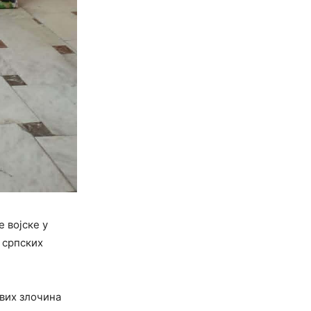
 војске у
 српских
ових злочина