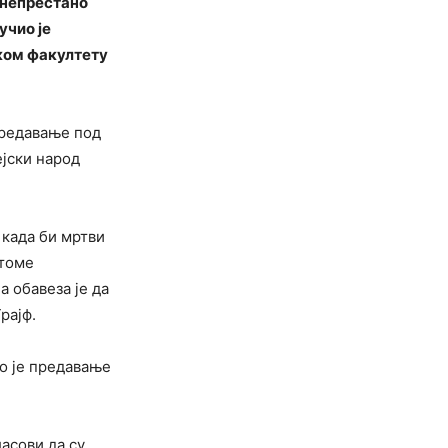
 непрестано
учио је
ком факултету
предавање под
ејски народ
 када би мртви
 томе
а обавеза је да
рајф.
о је предавање
асови да су