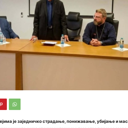
ејима је заједничко страдање, понижавање, убијање и ма