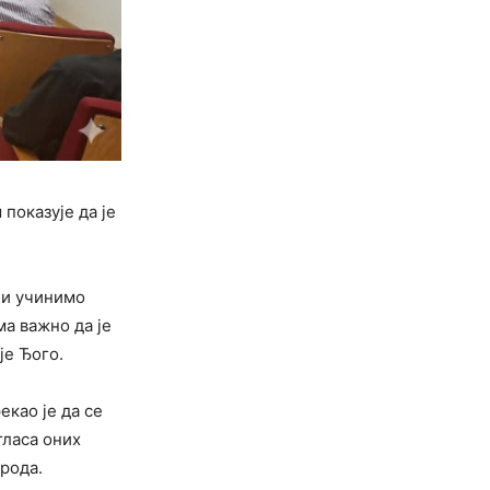
 показује да је
уци учинимо
а важно да је
је Ђого.
као је да се
гласа оних
рода.