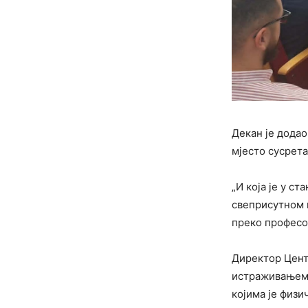
Декан је додао 
мјесто сусрета
„И која је у с
свеприсутном и
преко професор
Директор Цент
истраживањем 
којима је физ