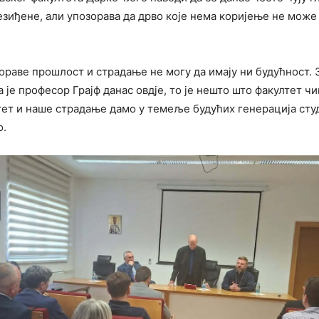
зиђене, али упозорава да дрво које нема коријење не може
ораве прошлост и страдање не могу да имају ни будућност. З
 је професор Грајф данас овдје, то је нешто што факултет ч
тет и наше страдање дамо у темеље будућих генерација студ
о.