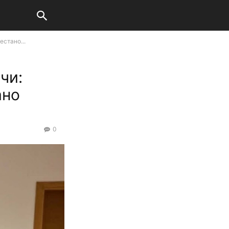
стано...
чи:
ано
0