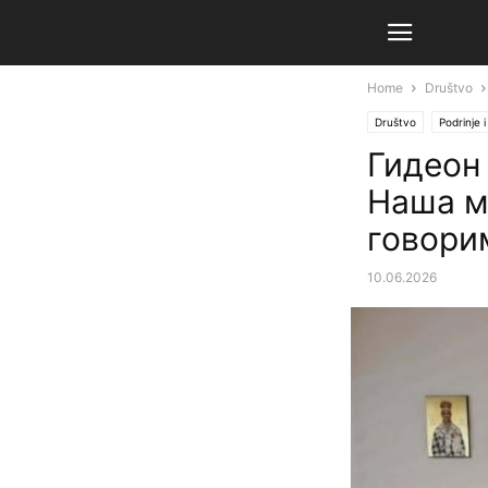
Home
Društvo
Društvo
Podrinje i
Гидеон
Наша м
говори
10.06.2026