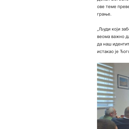
ове теме преве
грање.
„Људи који заб
веома важно да
да наш иденти
истакао је Ђог