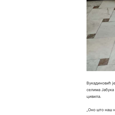
Вукадиновић ј
селима Јабука 
цивила.
„Оно што наш н