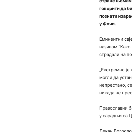
стране њемачк
говорити да би
познати изара
у Фочи.
Еминентни свј
називом “Како 
страдали на по
„Екстремно је 
могли да устан
непрестано, се
никада не прес
Православни б
у сарадњи са 
Декан Богослов