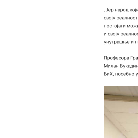
„Јер народ кој
своју реалност
постојати мож
и своју реално
унутрашње и п
Професора Гра
Милан Вукадино
БиХ, посебно у