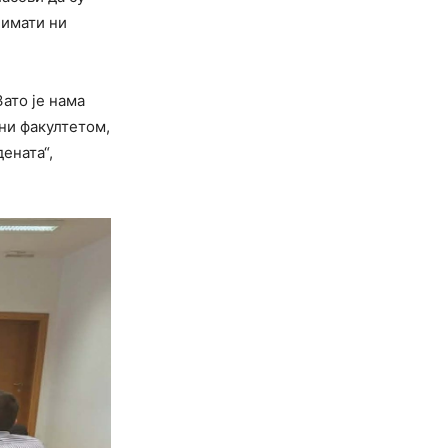
 имати ни
ато је нама
ини факултетом,
ената“,