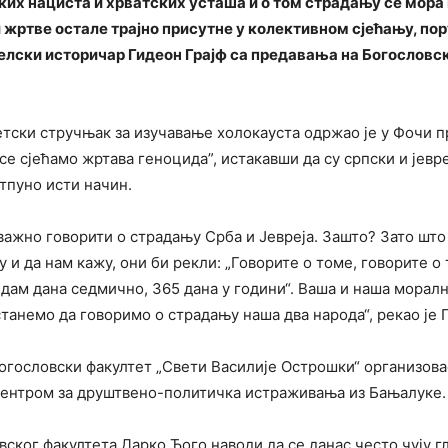
их нациста и хрватских усташа и о том страдању се мора
 жртве остале трајно присутне у колективном сјећању, пор
елски историчар Гидеон Грајф са предавања на Богословс
етски стручњак за изучавање холокауста одржао је у Фочи 
се сјећамо жртава геноцида”, истакавши да су српски и јевр
тпуно исти начин.
важно говорити о страдању Срба и Јевреја. Зашто? Зато што
у и да нам кажу, они би рекли: „Говорите о томе, говорите о
дам дана седмично, 365 дана у години“. Ваша и наша моралн
танемо да говоримо о страдању наша два народа“, рекао је Г
огословски факултет „Свети Василије Острошки“ организова
Центром за друштвено-политичка истраживања из Бањалуке.
ског факултета Дарко Ђого наводи да се данас често чују гл